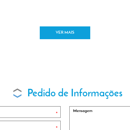
deias em espaços
éticos e inovadores
VER MAIS
Pedido de Informações
*
*